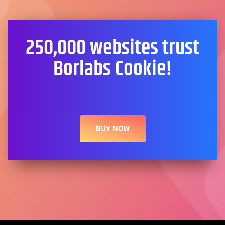
250,000 websites trust
Borlabs Cookie!
BUY NOW