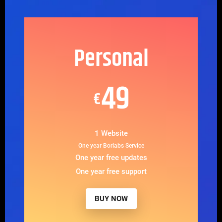
Personal
49
€
1 Website
One year Borlabs Service
One year free updates
One year free support
BUY NOW