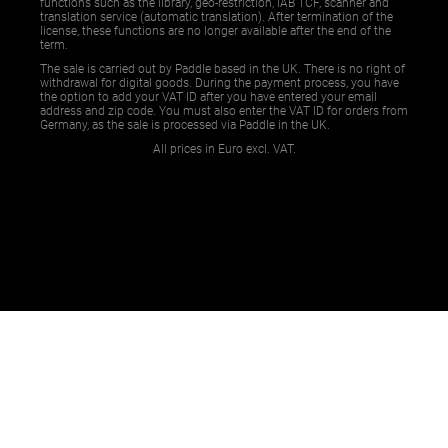
functions such as the library, geo-restriction, IAB TCF, scanner and
translation service (automatic translation). After termination of the
license, these functions are no longer available after the end of the
term.
The sale is carried out by Paddle based in the UK. There is no right of
withdrawal for digital goods. During the payment process, you have
the option to add your VAT ID after you have entered your email
address and zip code. You must also enter the VAT ID for orders from
Germany, as the sale is processed via Paddle in the UK.
All prices in Euro excl. VAT.