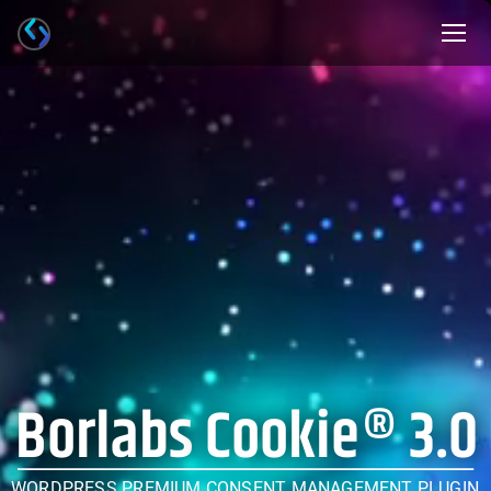
Borlabs
Cookie®
3.0
WORDPRESS
PREMIUM
CONSENT
MANAGEMENT
PLUGIN