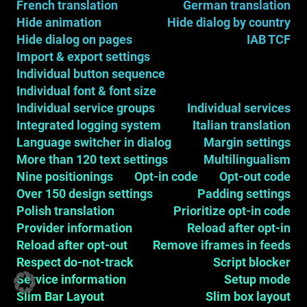
French translation
German translation
Hide animation
Hide dialog by country
Hide dialog on pages
IAB TCF
Import & export settings
Individual button sequence
Individual font & font size
Individual service groups
Individual services
Integrated logging system
Italian translation
Language switcher in dialog
Margin settings
More than 120 text settings
Multilingualism
Nine positionings
Opt-in code
Opt-out code
Over 150 design settings
Padding settings
Polish translation
Prioritize opt-in code
Provider information
Reload after opt-in
Reload after opt-out
Remove iframes in feeds
Respect do-not-track
Script blocker
Service information
Setup mode
Slim Bar Layout
Slim box layout